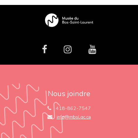
facebook
Instagram
Youtube
Nous joindre
418-862-7547
info@mbsl.qc.ca