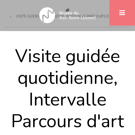
Breadcrumb
Skip
to
VISITE GUIDÉE QUOTIDIENNE, INTERVALLE PARCOURS D'ART PUBLIC
main
content
Visite guidée
quotidienne,
Intervalle
Parcours d'art