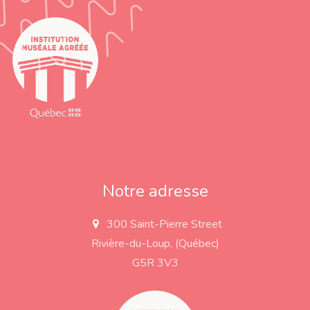
Notre adresse
300 Saint-Pierre Street
a
d
Rivière-du-Loup, (Québec)
d
r
G5R 3V3
e
s
s