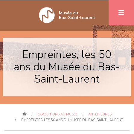
Aller
au
contenu
principal
Empreintes, les 50
ans du Musée du Bas-
Saint-Laurent
Fil
EXPOSITIONS AU MUSÉE
ANTÉRIEURES
d'Ariane
EMPREINTES, LES 50 ANS DU MUSÉE DU BAS-SAINT-LAURENT