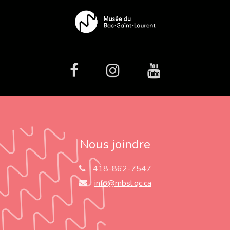
facebook
Instagram
Youtube
Nous joindre
418-862-7547
info@mbsl.qc.ca