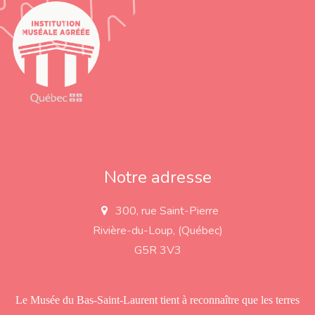
Notre adresse
300, rue Saint-Pierre
a
d
Rivière-du-Loup, (Québec)
d
r
G5R 3V3
e
s
s
Le Musée du Bas-Saint-Laurent tient à reconnaître que les terres