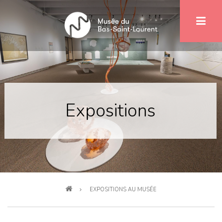
Aller
au
contenu
principal
Expositions
Fil
EXPOSITIONS AU MUSÉE
d'Ariane