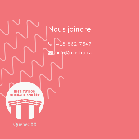
Nous joindre
418-862-7547
info@mbsl.qc.ca