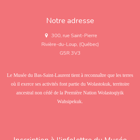
Notre adresse
300, rue Saint-Pierre
a
d
Rivière-du-Loup, (Québec)
d
r
G5R 3V3
e
s
s
Le Musée du Bas-Saint-Laurent tient à reconnaître que les terres
où il exerce ses activités font partie du Wolastokuk, territoire
ancestral non cédé de la Première Nation Wolastoqiyik
Wahsipekuk.
Inscription à l'infolettre du Musée