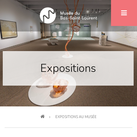
Aller
au
contenu
principal
Expositions
Fil
EXPOSITIONS AU MUSÉE
d'Ariane