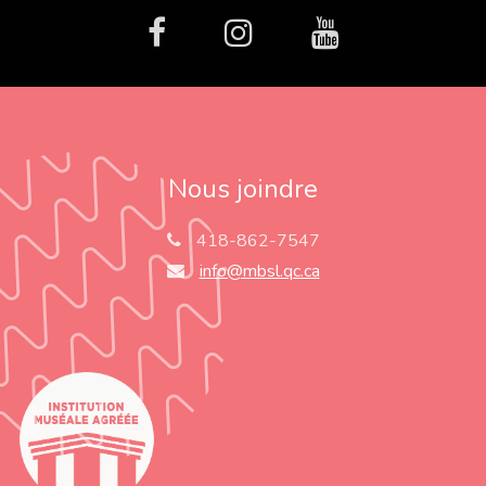
facebook
Instagram
Youtube
Nous joindre
418-862-7547
info@mbsl.qc.ca