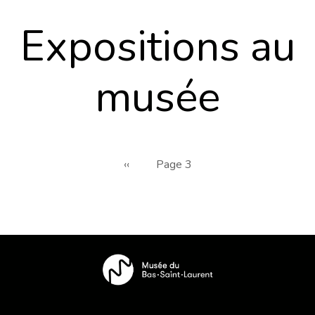
Expositions au
musée
Pagination
Page
‹‹
Page 3
précédente