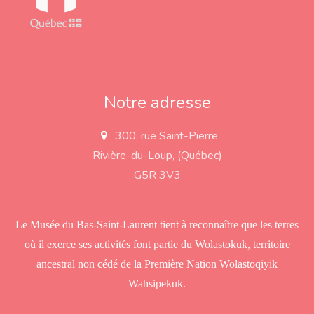
Notre adresse
300, rue Saint-Pierre
a
d
Rivière-du-Loup, (Québec)
d
r
G5R 3V3
e
s
s
Le Musée du Bas-Saint-Laurent tient à reconnaître que les terres
où il exerce ses activités font partie du Wolastokuk, territoire
ancestral non cédé de la Première Nation Wolastoqiyik
Wahsipekuk.