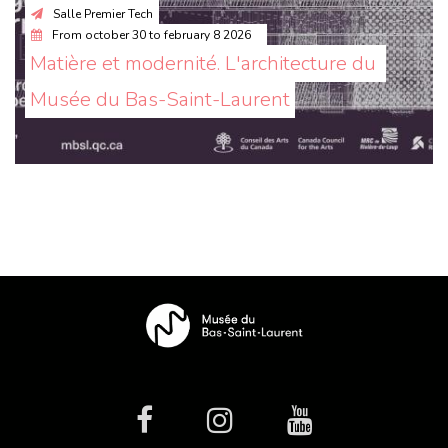
Salle Premier Tech
From
october 30
to
february 8 2026
Matière et modernité. L'architecture du 
Musée du Bas-Saint-Laurent
facebook
Instagram
Youtube