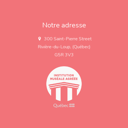
Notre adresse
300 Saint-Pierre Street
a
d
Rivière-du-Loup, (Québec)
d
r
G5R 3V3
e
s
s