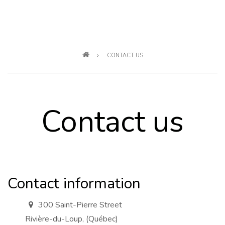
Breadcrumb
CONTACT US
Contact us
Contact information
300 Saint-Pierre Street
a
d
Rivière-du-Loup, (Québec)
d