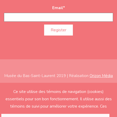
Email
*
Musée du Bas-Saint-Laurent 2019 | Réalisation
Orizon Média
Subfooter
Home
Ce site utilise des témoins de navigation (cookies)
essentiels pour son bon fonctionnement. Il utilise aussi des
About
témoins de suivi pour améliorer votre expérience. Ces
Exhibitions
derniers seront activés seulement si vous acceptez.