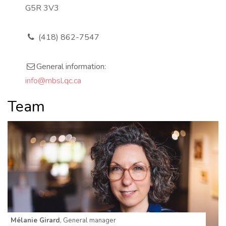
r
G5R 3V3
e
s
s
(418) 862-7547
p
h
o
n
General information:
e
e
m
info@mbsl.qc.ca
a
i
l
Team
Mélanie Girard
, General manager