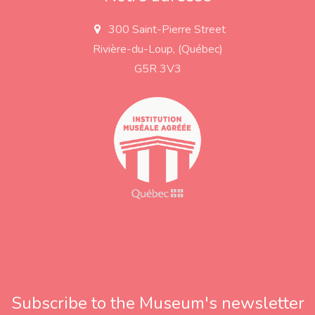
300 Saint-Pierre Street
a
d
Rivière-du-Loup, (Québec)
d
r
G5R 3V3
e
s
s
Subscribe to the Museum's newsletter