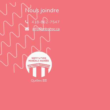
Nous joindre
418-862-7547
info@mbsl.qc.ca