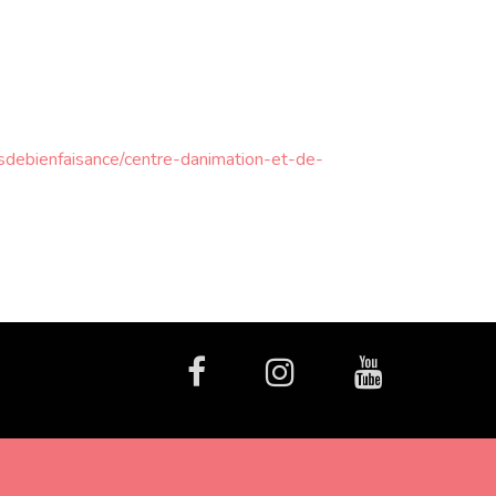
sdebienfaisance/centre-danimation-et-de-
facebook
Instagram
Youtube