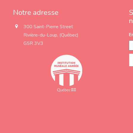
Notre adresse
S
n
a
300 Saint-Pierre Street
d
Rivière-du-Loup, (Québec)
E
d
r
G5R 3V3
e
s
s