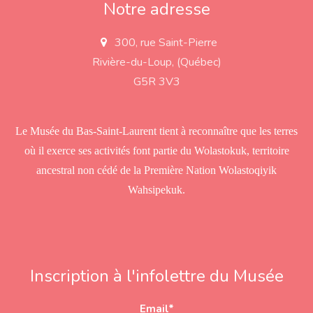
Notre adresse
300, rue Saint-Pierre
a
d
Rivière-du-Loup, (Québec)
d
r
G5R 3V3
e
s
s
Le Musée du Bas-Saint-Laurent tient à reconnaître que les terres
où il exerce ses activités font partie du Wolastokuk, territoire
ancestral non cédé de la Première Nation Wolastoqiyik
Wahsipekuk.
Inscription à l'infolettre du Musée
Email
*