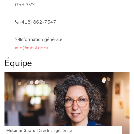
r
G5R 3V3
e
s
s
(418) 862-7547
p
h
o
n
Information générale:
e
e
m
info@mbsl.qc.ca
a
i
l
Équipe
Mélanie Girard
, Directrice générale