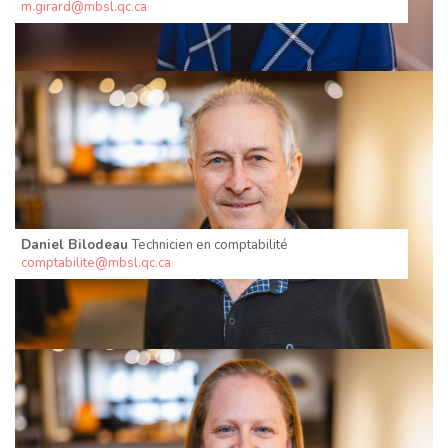
m.girard@mbsl.qc.ca
Daniel Bilodeau
Technicien en comptabilité
comptabilite@mbsl.qc.ca