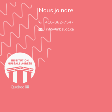
Nous joindre
418-862-7547
info@mbsl.qc.ca