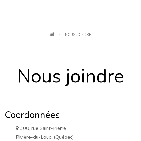
Fil
NOUS JOINDRE
d'Ariane
Nous joindre
Coordonnées
300, rue Saint-Pierre
a
d
Rivière-du-Loup, (Québec)
d