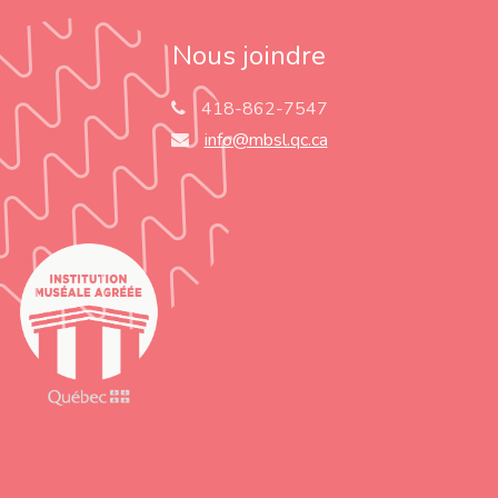
Nous joindre
418-862-7547
info@mbsl.qc.ca