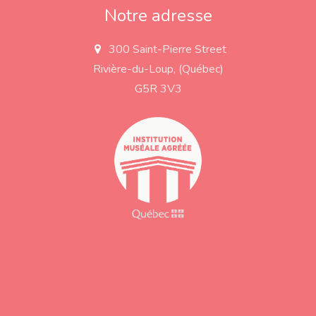
Notre adresse
300 Saint-Pierre Street
a
d
Rivière-du-Loup, (Québec)
d
r
G5R 3V3
e
s
s