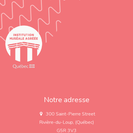
Notre adresse
300 Saint-Pierre Street
a
d
Rivière-du-Loup, (Québec)
d
r
G5R 3V3
e