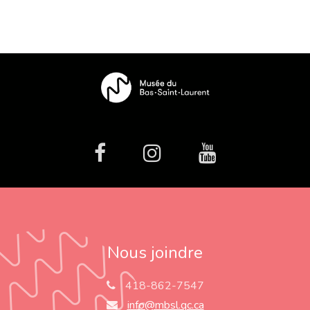
colorier
facebook
Instagram
Youtube
Nous joindre
418-862-7547
info@mbsl.qc.ca