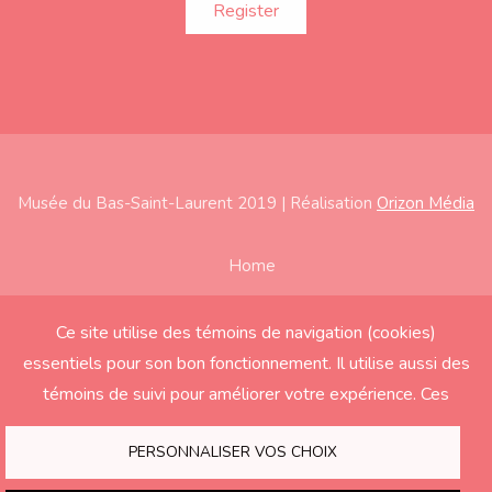
Musée du Bas-Saint-Laurent 2019 | Réalisation
Orizon Média
Subfooter
Home
About
Ce site utilise des témoins de navigation (cookies)
Exhibitions
essentiels pour son bon fonctionnement. Il utilise aussi des
Education
témoins de suivi pour améliorer votre expérience. Ces
derniers seront activés seulement si vous acceptez.
Support the Museum
PERSONNALISER VOS CHOIX
Contact us