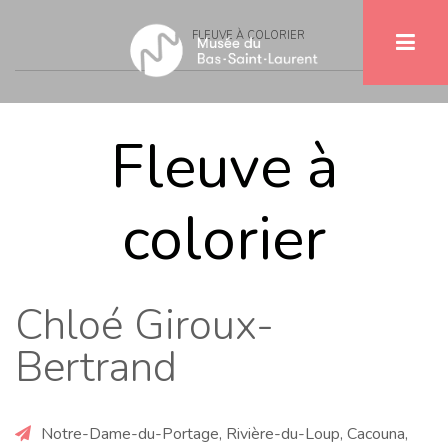
Breadcrumb
Skip
FLEUVE À COLORIER
to
main
content
Fleuve à
colorier
Chloé Giroux-
Bertrand
Notre-Dame-du-Portage, Rivière-du-Loup, Cacouna,