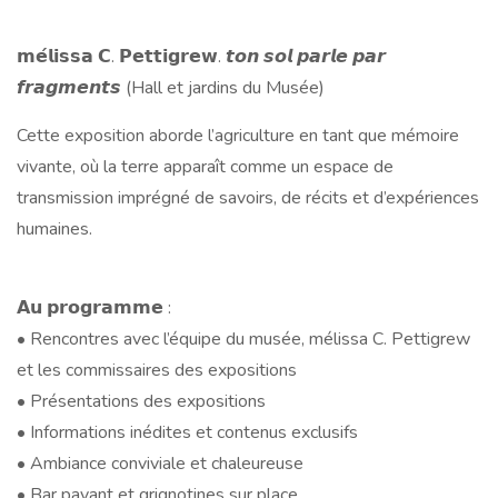
𝗺𝗲́𝗹𝗶𝘀𝘀𝗮 𝗖. 𝗣𝗲𝘁𝘁𝗶𝗴𝗿𝗲𝘄. 𝙩𝙤𝙣 𝙨𝙤𝙡 𝙥𝙖𝙧𝙡𝙚 𝙥𝙖𝙧
𝙛𝙧𝙖𝙜𝙢𝙚𝙣𝙩𝙨 (Hall et jardins du Musée)
Cette exposition aborde l’agriculture en tant que mémoire
vivante, où la terre apparaît comme un espace de
transmission imprégné de savoirs, de récits et d’expériences
humaines.
𝗔𝘂 𝗽𝗿𝗼𝗴𝗿𝗮𝗺𝗺𝗲 :
• Rencontres avec l’équipe du musée, mélissa C. Pettigrew
et les commissaires des expositions
• Présentations des expositions
• Informations inédites et contenus exclusifs
• Ambiance conviviale et chaleureuse
• Bar payant et grignotines sur place