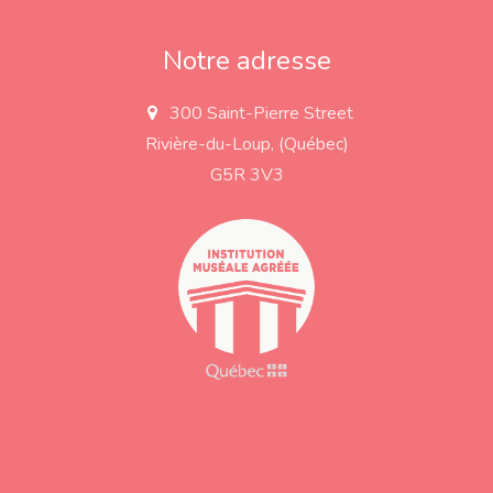
Notre adresse
300 Saint-Pierre Street
a
d
Rivière-du-Loup, (Québec)
d
r
G5R 3V3
e
s
s