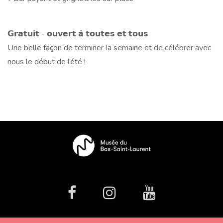
𝗚𝗿𝗮𝘁𝘂𝗶𝘁 - 𝗼𝘂𝘃𝗲𝗿𝘁 𝗮̀ 𝘁𝗼𝘂𝘁𝗲𝘀 𝗲𝘁 𝘁𝗼𝘂𝘀
Une belle façon de terminer la semaine et de célébrer avec
nous le début de l’été !
facebook
Instagram
Youtube