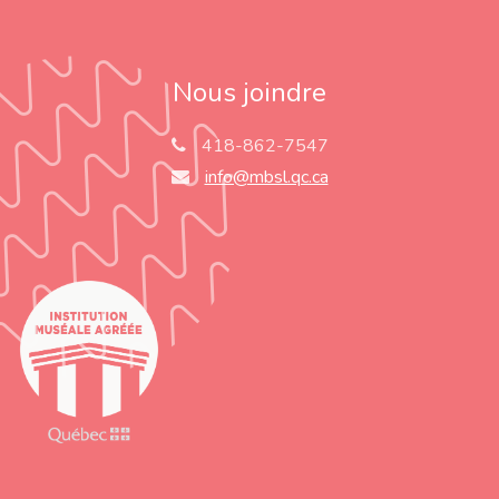
Nous joindre
418-862-7547
info@mbsl.qc.ca