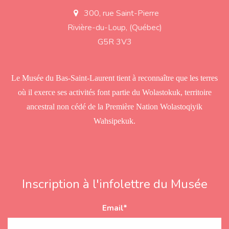
300, rue Saint-Pierre
a
d
Rivière-du-Loup, (Québec)
d
r
G5R 3V3
e
s
s
Le Musée du Bas-Saint-Laurent tient à reconnaître que les terres
où il exerce ses activités font partie du Wolastokuk, territoire
ancestral non cédé de la Première Nation Wolastoqiyik
Wahsipekuk.
Inscription à l'infolettre du Musée
Email
*