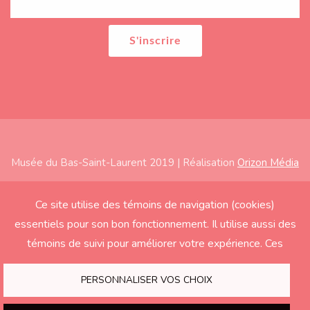
Musée du Bas-Saint-Laurent 2019 | Réalisation
Orizon Média
Subfooter
Accueil
Ce site utilise des témoins de navigation (cookies)
essentiels pour son bon fonctionnement. Il utilise aussi des
À propos
témoins de suivi pour améliorer votre expérience. Ces
Expositions
derniers seront activés seulement si vous acceptez.
Éducation
PERSONNALISER VOS CHOIX
Soutenir le Musée