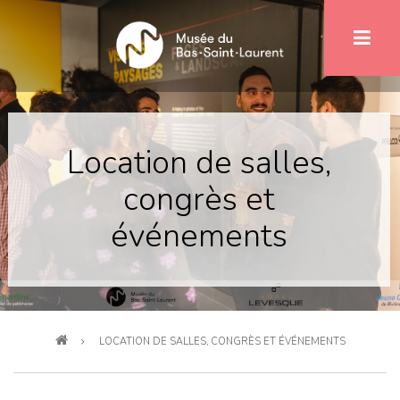
Aller
au
contenu
principal
Location de salles,
congrès et
événements
Fil
LOCATION DE SALLES, CONGRÈS ET ÉVÉNEMENTS
d'Ariane