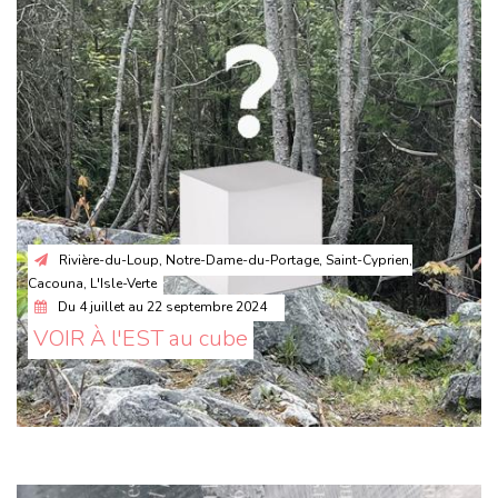
Rivière-du-Loup, Notre-Dame-du-Portage, Saint-Cyprien,
Cacouna, L'Isle-Verte
Du
4 juillet
au
22 septembre 2024
VOIR À l'EST au cube