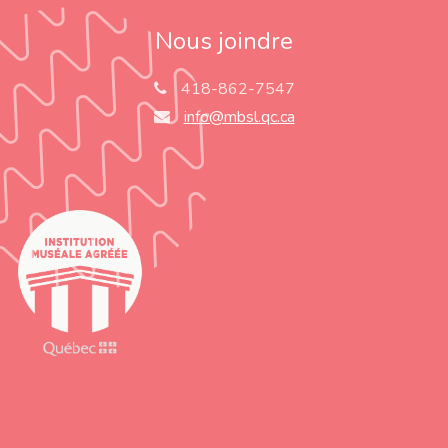
Nous joindre
418-862-7547
info@mbsl.qc.ca