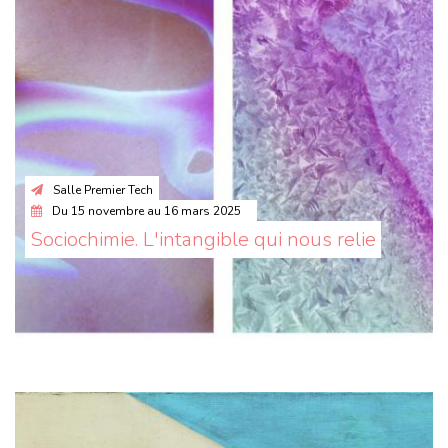
Salle Premier Tech
Du
15 novembre
au
16 mars 2025
Sociochimie. L'intangible qui nous relie