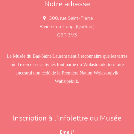
Notre adresse
300, rue Saint-Pierre
a
d
Rivière-du-Loup, (Québec)
d
r
G5R 3V3
e
s
s
Le Musée du Bas-Saint-Laurent tient à reconnaître que les terres
où il exerce ses activités font partie du Wolastokuk, territoire
ancestral non cédé de la Première Nation Wolastoqiyik
Wahsipekuk.
Inscription à l'infolettre du Musée
Email
*