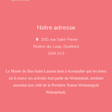
Notre adresse
300, rue Saint-Pierre
a
d
Rivière-du-Loup, (Québec)
d
r
G5R 3V3
e
s
s
Le Musée du Bas-Saint-Laurent tient à reconnaître que les terres
où il exerce ses activités font partie du Wolastokuk, territoire
ancestral non cédé de la Première Nation Wolastoqiyik
Wahsipekuk.