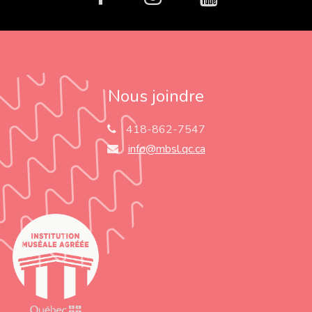
Nous joindre
418-862-7547
info@mbsl.qc.ca