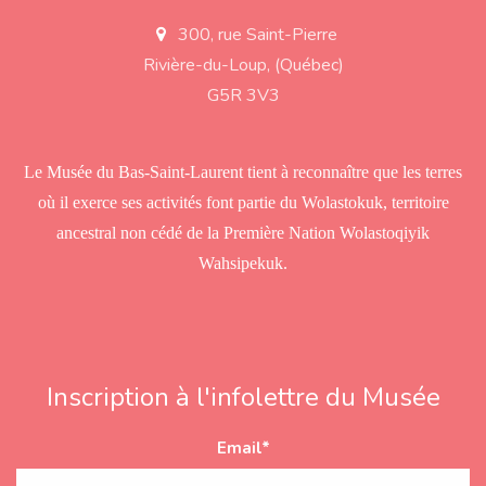
300, rue Saint-Pierre
a
d
Rivière-du-Loup, (Québec)
d
r
G5R 3V3
e
s
s
Le Musée du Bas-Saint-Laurent tient à reconnaître que les terres
où il exerce ses activités font partie du Wolastokuk, territoire
ancestral non cédé de la Première Nation Wolastoqiyik
Wahsipekuk.
Inscription à l'infolettre du Musée
Email
*