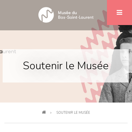
Aller
au
contenu
principal
Soutenir le Musée
Fil
SOUTENIR LE MUSÉE
d'Ariane