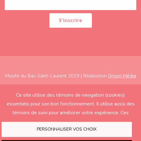
Musée du Bas-Saint-Laurent 2019 | Réalisation
Orizon Média
Subfooter
Accueil
Ce site utilise des témoins de navigation (cookies)
essentiels pour son bon fonctionnement. Il utilise aussi des
À propos
témoins de suivi pour améliorer votre expérience. Ces
Expositions
derniers seront activés seulement si vous acceptez.
Éducation
PERSONNALISER VOS CHOIX
Soutenir le Musée