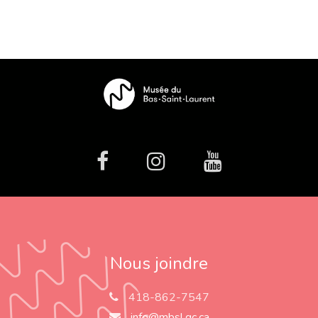
facebook
Instagram
Youtube
Nous joindre
418-862-7547
info@mbsl.qc.ca