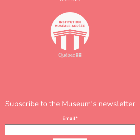
e
s
s
Subscribe to the Museum's newsletter
Email
*