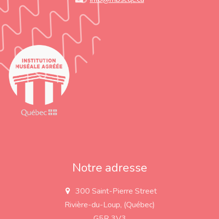
Notre adresse
300 Saint-Pierre Street
a
d
Rivière-du-Loup, (Québec)
d
r
G5R 3V3