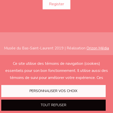
Musée du Bas-Saint-Laurent 2019 | Réalisation
Orizon Média
Subfooter
Home
Ce site utilise des témoins de navigation (cookies)
essentiels pour son bon fonctionnement. Il utilise aussi des
About
témoins de suivi pour améliorer votre expérience. Ces
Exhibitions
derniers seront activés seulement si vous acceptez.
Education
PERSONNALISER VOS CHOIX
Support the Museum
TOUT REFUSER
Contact us