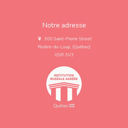
Notre adresse
300 Saint-Pierre Street
a
d
Rivière-du-Loup, (Québec)
d
r
G5R 3V3
e
s
s