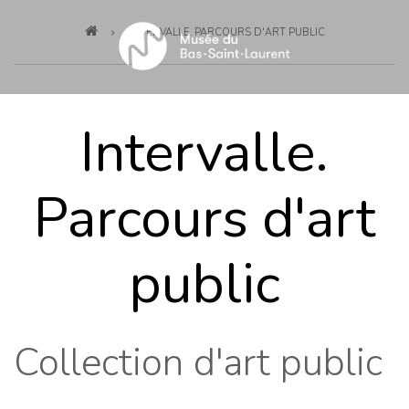
Breadcrumb
Skip
INTERVALLE. PARCOURS D'ART PUBLIC
to
main
content
Intervalle.
Parcours d'art
public
Collection d'art public