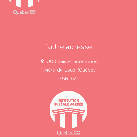
Notre adresse
300 Saint-Pierre Street
a
d
Rivière-du-Loup, (Québec)
d
r
G5R 3V3
e
s
s