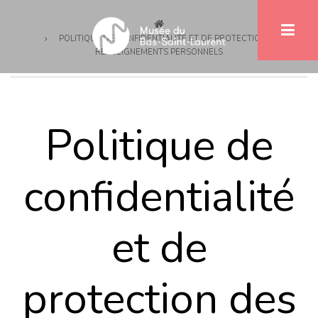
Breadcrumb
Skip
to
POLITIQUE DE CONFIDENTIALITÉ ET DE PROTECTION DES
main
RENSEIGNEMENTS PERSONNELS
content
Politique de
confidentialité
et de
protection des