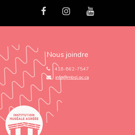
facebook
Instagram
Youtube
Nous joindre
418-862-7547
info@mbsl.qc.ca