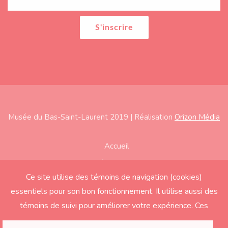
Musée du Bas-Saint-Laurent 2019 | Réalisation
Orizon Média
Subfooter
Accueil
À propos
Ce site utilise des témoins de navigation (cookies)
Expositions
essentiels pour son bon fonctionnement. Il utilise aussi des
Éducation
témoins de suivi pour améliorer votre expérience. Ces
derniers seront activés seulement si vous acceptez.
Soutenir le Musée