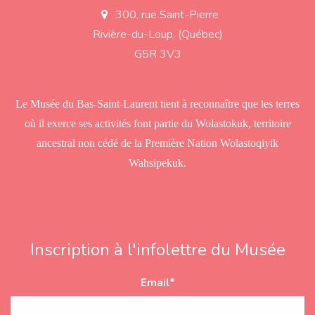
300, rue Saint-Pierre
a
d
Rivière-du-Loup, (Québec)
d
r
G5R 3V3
e
s
s
Le Musée du Bas-Saint-Laurent tient à reconnaître que les terres
où il exerce ses activités font partie du Wolastokuk, territoire
ancestral non cédé de la Première Nation Wolastoqiyik
Wahsipekuk.
Inscription à l'infolettre du Musée
Email
*