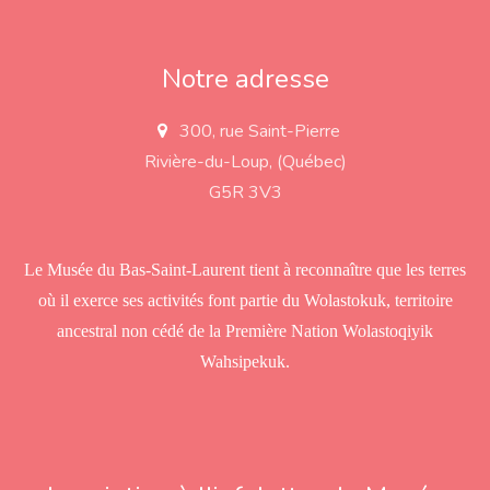
Notre adresse
300, rue Saint-Pierre
a
d
Rivière-du-Loup, (Québec)
d
r
G5R 3V3
e
s
s
Le Musée du Bas-Saint-Laurent tient à reconnaître que les terres
où il exerce ses activités font partie du Wolastokuk, territoire
ancestral non cédé de la Première Nation Wolastoqiyik
Wahsipekuk.