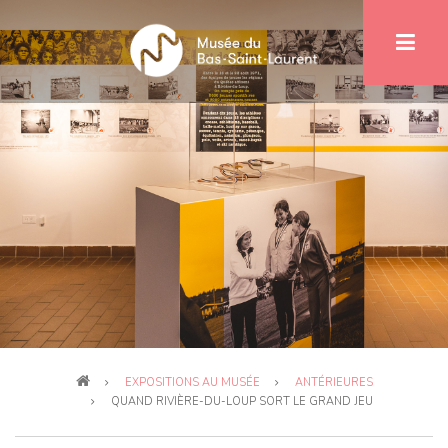
Aller
au
contenu
principal
Fil
EXPOSITIONS AU MUSÉE
ANTÉRIEURES
d'Ariane
QUAND RIVIÈRE-DU-LOUP SORT LE GRAND JEU