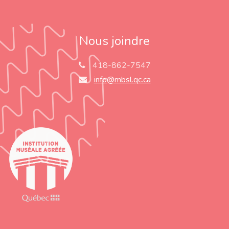
Nous joindre
418-862-7547
info@mbsl.qc.ca