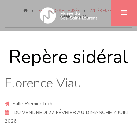
Fil
Aller
EXPOSITIONS AU MUSÉE
ANTÉRIEURES
au
d'Ariane
REPÈRE SIDÉRAL
contenu
principal
Repère sidéral
Florence Viau
Salle Premier Tech
DU VENDREDI 27 FÉVRIER AU DIMANCHE 7 JUIN
2026