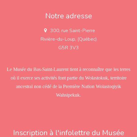
Notre adresse
300, rue Saint-Pierre
a
d
Rivière-du-Loup, (Québec)
d
r
G5R 3V3
e
s
s
Le Musée du Bas-Saint-Laurent tient à reconnaître que les terres
où il exerce ses activités font partie du Wolastokuk, territoire
ancestral non cédé de la Première Nation Wolastoqiyik
Wahsipekuk.
Inscription à l'infolettre du Musée