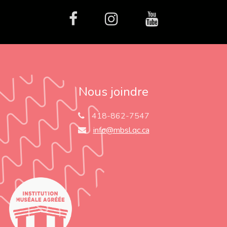
facebook
Instagram
Youtube
Nous joindre
418-862-7547
info@mbsl.qc.ca