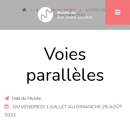
Fil
Aller
EXPOSITIONS AU MUSÉE
ANTÉRIEURES
au
d'Ariane
VOIES PARALLÈLES
contenu
principal
Voies
parallèles
Hall du Musée
DU VENDREDI 1 JUILLET AU DIMANCHE 28 AOÛT
2022