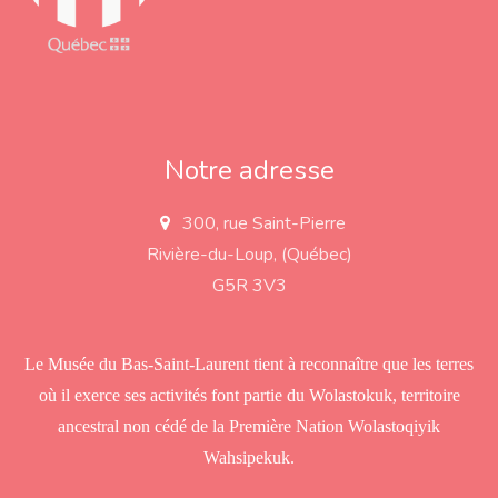
Notre adresse
300, rue Saint-Pierre
a
d
Rivière-du-Loup, (Québec)
d
r
G5R 3V3
e
s
s
Le Musée du Bas-Saint-Laurent tient à reconnaître que les terres
où il exerce ses activités font partie du Wolastokuk, territoire
ancestral non cédé de la Première Nation Wolastoqiyik
Wahsipekuk.