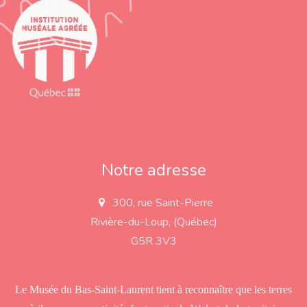
Notre adresse
300, rue Saint-Pierre
a
d
Rivière-du-Loup, (Québec)
d
r
G5R 3V3
e
s
s
Le Musée du Bas-Saint-Laurent tient à reconnaître que les terres