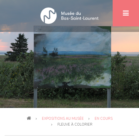
Aller
au
contenu
principal
Fil
EXPOSITIONS AU MUSÉE
EN COURS
d'Ariane
FLEUVE À COLORIER