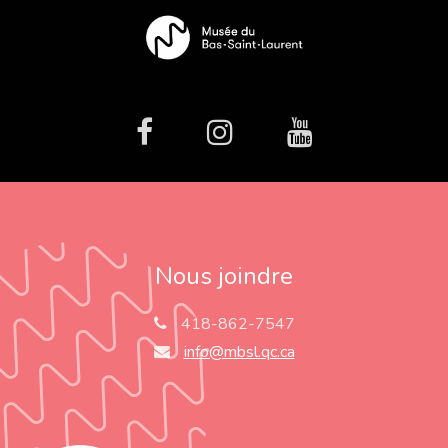
facebook
Instagram
Youtube
Nous joindre
418-862-7547
info@mbsl.qc.ca