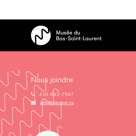
Nous joindre
418-862-7547
info@mbsl.qc.ca