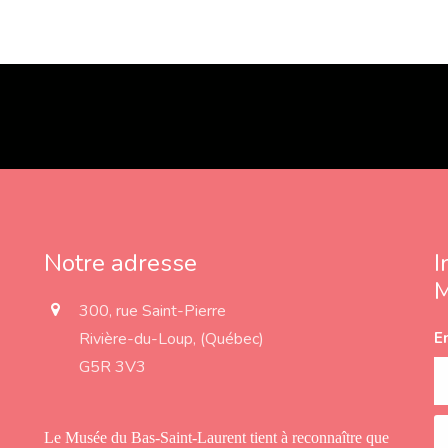
Notre adresse
I
a
300, rue Saint-Pierre
d
Rivière-du-Loup, (Québec)
E
d
r
G5R 3V3
e
s
s
Le Musée du Bas-Saint-Laurent tient à reconnaître que