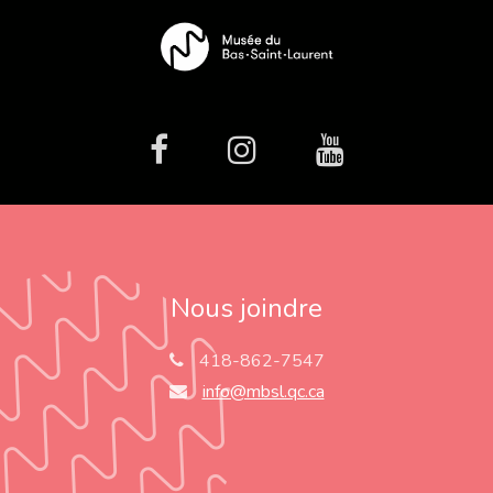
facebook
Instagram
Youtube
Nous joindre
418-862-7547
info@mbsl.qc.ca