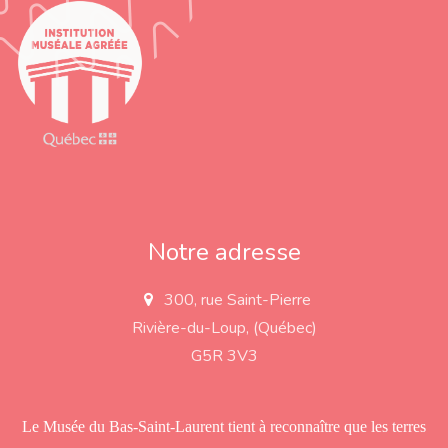
Notre adresse
300, rue Saint-Pierre
a
d
Rivière-du-Loup, (Québec)
d
r
G5R 3V3
e
s
s
Le Musée du Bas-Saint-Laurent tient à reconnaître que les terres