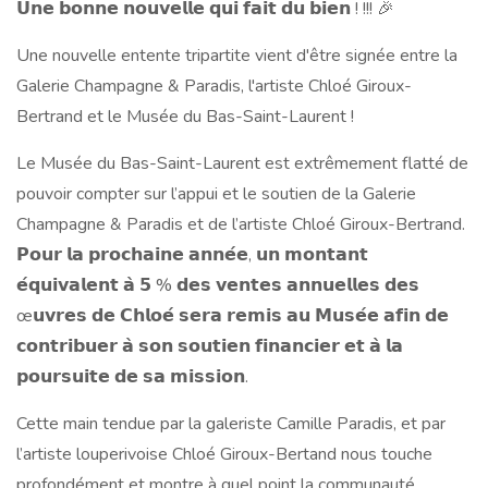
𝗨𝗻𝗲 𝗯𝗼𝗻𝗻𝗲 𝗻𝗼𝘂𝘃𝗲𝗹𝗹𝗲 𝗾𝘂𝗶 𝗳𝗮𝗶𝘁 𝗱𝘂 𝗯𝗶𝗲𝗻 ! !!! 🎉
Une nouvelle entente tripartite vient d'être signée entre la
Galerie Champagne & Paradis, l'artiste Chloé Giroux-
Bertrand et le Musée du Bas-Saint-Laurent !
Le Musée du Bas-Saint-Laurent est extrêmement flatté de
pouvoir compter sur l’appui et le soutien de la Galerie
Champagne & Paradis et de l’artiste Chloé Giroux-Bertrand.
𝗣𝗼𝘂𝗿 𝗹𝗮 𝗽𝗿𝗼𝗰𝗵𝗮𝗶𝗻𝗲 𝗮𝗻𝗻𝗲́𝗲, 𝘂𝗻 𝗺𝗼𝗻𝘁𝗮𝗻𝘁
𝗲́𝗾𝘂𝗶𝘃𝗮𝗹𝗲𝗻𝘁 𝗮̀ 𝟱 % 𝗱𝗲𝘀 𝘃𝗲𝗻𝘁𝗲𝘀 𝗮𝗻𝗻𝘂𝗲𝗹𝗹𝗲𝘀 𝗱𝗲𝘀
œ𝘂𝘃𝗿𝗲𝘀 𝗱𝗲 𝗖𝗵𝗹𝗼𝗲́ 𝘀𝗲𝗿𝗮 𝗿𝗲𝗺𝗶𝘀 𝗮𝘂 𝗠𝘂𝘀𝗲́𝗲 𝗮𝗳𝗶𝗻 𝗱𝗲
𝗰𝗼𝗻𝘁𝗿𝗶𝗯𝘂𝗲𝗿 𝗮̀ 𝘀𝗼𝗻 𝘀𝗼𝘂𝘁𝗶𝗲𝗻 𝗳𝗶𝗻𝗮𝗻𝗰𝗶𝗲𝗿 𝗲𝘁 𝗮̀ 𝗹𝗮
𝗽𝗼𝘂𝗿𝘀𝘂𝗶𝘁𝗲 𝗱𝗲 𝘀𝗮 𝗺𝗶𝘀𝘀𝗶𝗼𝗻.
Cette main tendue par la galeriste Camille Paradis, et par
l’artiste louperivoise Chloé Giroux-Bertand nous touche
profondément et montre à quel point la communauté