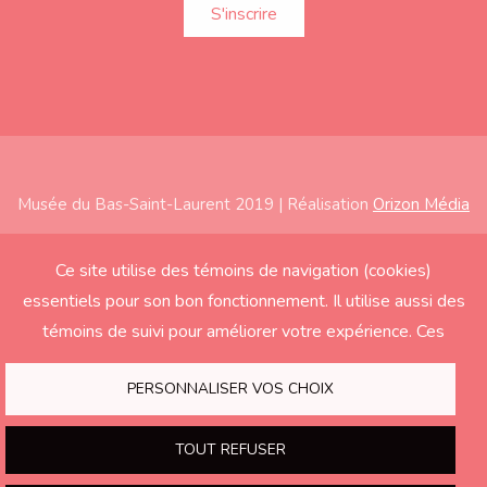
Musée du Bas-Saint-Laurent 2019 | Réalisation
Orizon Média
Subfooter
Accueil
Ce site utilise des témoins de navigation (cookies)
essentiels pour son bon fonctionnement. Il utilise aussi des
À propos
témoins de suivi pour améliorer votre expérience. Ces
Expositions
derniers seront activés seulement si vous acceptez.
Éducation
PERSONNALISER VOS CHOIX
Soutenir le Musée
TOUT REFUSER
Nous joindre