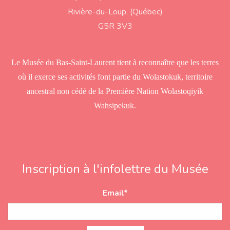
d
Rivière-du-Loup, (Québec)
d
r
G5R 3V3
e
s
s
Le Musée du Bas-Saint-Laurent tient à reconnaître que les terres
où il exerce ses activités font partie du Wolastokuk, territoire
ancestral non cédé de la Première Nation Wolastoqiyik
Wahsipekuk.
Inscription à l'infolettre du Musée
Email
*