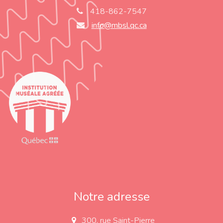
418-862-7547
info@mbsl.qc.ca
Notre adresse
300, rue Saint-Pierre
a