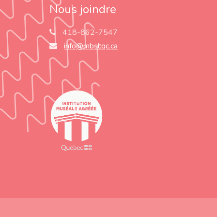
Nous joindre
418-862-7547
info@mbsl.qc.ca