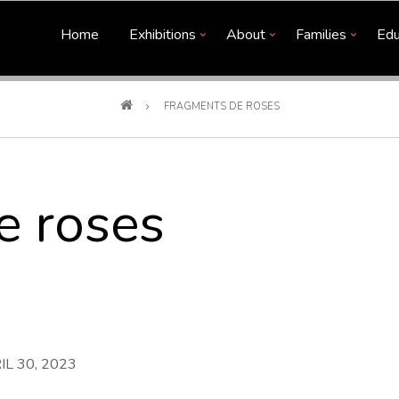
Home
Exhibitions
About
Families
Edu
FRAGMENTS DE ROSES
e roses
L 30, 2023