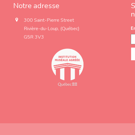
Notre adresse
S
n
a
300 Saint-Pierre Street
d
Rivière-du-Loup, (Québec)
E
d
r
G5R 3V3
e
s
s