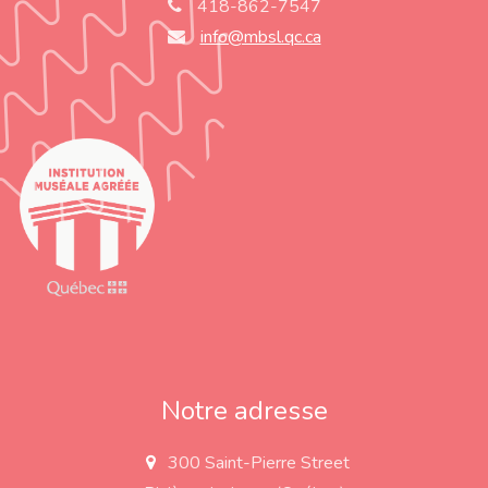
418-862-7547
info@mbsl.qc.ca
Notre adresse
300 Saint-Pierre Street
a
d