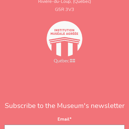
Rivière-du-Loup, (Québec)
d
r
G5R 3V3
e
s
s
Subscribe to the Museum's newsletter
Email
*