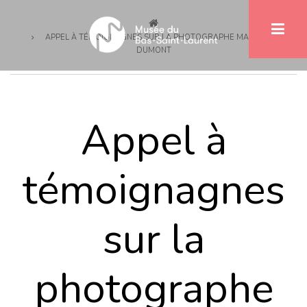
Breadcrumb
Skip
to
APPEL À TÉMOIGNAGNES SUR LA PHOTOGRAPHE MARIE-ALICE
main
DUMONT
content
Appel à
témoignagnes
sur la
photographe