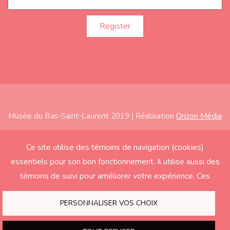
Musée du Bas-Saint-Laurent 2019 | Réalisation
Orizon Média
Subfooter
Home
Ce site utilise des témoins de navigation (cookies)
essentiels pour son bon fonctionnement. Il utilise aussi des
About
témoins de suivi pour améliorer votre expérience. Ces
Exhibitions
derniers seront activés seulement si vous acceptez.
Education
PERSONNALISER VOS CHOIX
Support the Museum