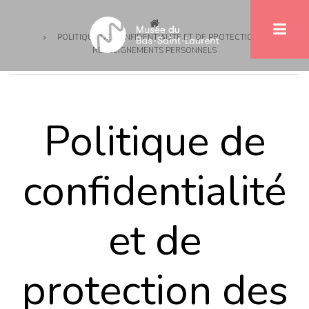
Fil
Aller
au
d'Ariane
POLITIQUE DE CONFIDENTIALITÉ ET DE PROTECTION DES
contenu
RENSEIGNEMENTS PERSONNELS
principal
Politique de
confidentialité
et de
protection des