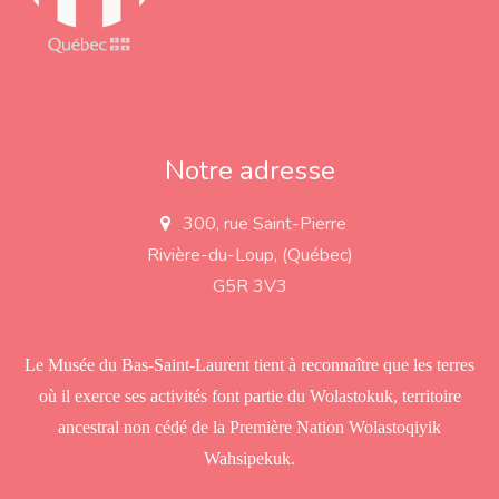
Notre adresse
300, rue Saint-Pierre
a
d
Rivière-du-Loup, (Québec)
d
r
G5R 3V3
e
s
s
Le Musée du Bas-Saint-Laurent tient à reconnaître que les terres
où il exerce ses activités font partie du Wolastokuk, territoire
ancestral non cédé de la Première Nation Wolastoqiyik
Wahsipekuk.