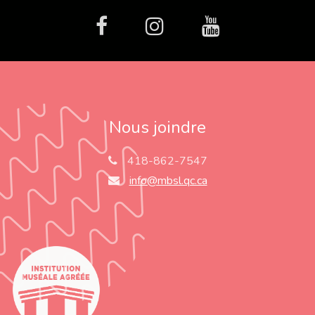
facebook
Instagram
Youtube
Nous joindre
418-862-7547
info@mbsl.qc.ca