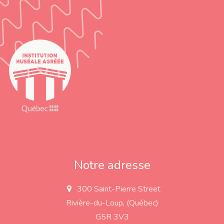
Notre adresse
300 Saint-Pierre Street
a
d
Rivière-du-Loup, (Québec)
d
r
G5R 3V3
e