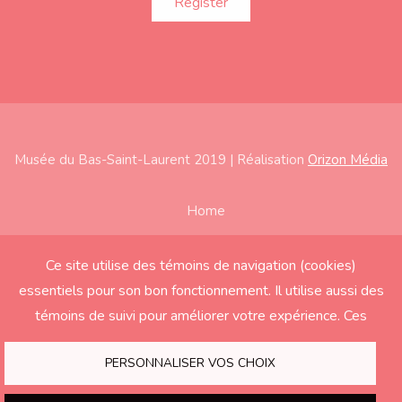
Musée du Bas-Saint-Laurent 2019 | Réalisation
Orizon Média
Subfooter
Home
About
Ce site utilise des témoins de navigation (cookies)
Exhibitions
essentiels pour son bon fonctionnement. Il utilise aussi des
Education
témoins de suivi pour améliorer votre expérience. Ces
derniers seront activés seulement si vous acceptez.
Support the Museum
PERSONNALISER VOS CHOIX
Contact us