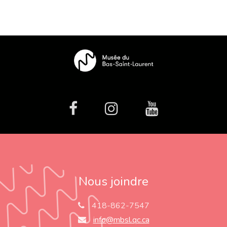
facebook
Instagram
Youtube
Nous joindre
418-862-7547
info@mbsl.qc.ca