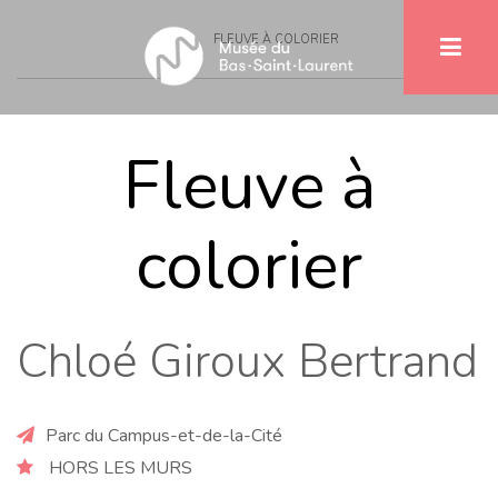
Breadcrumb
Skip
FLEUVE À COLORIER
to
main
content
Fleuve à
colorier
Chloé Giroux Bertrand
Parc du Campus-et-de-la-Cité
HORS LES MURS