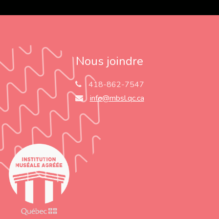
Nous joindre
418-862-7547
info@mbsl.qc.ca