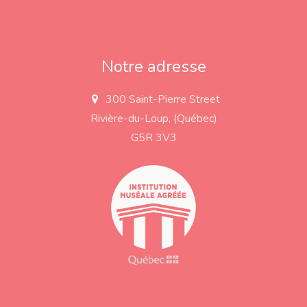
Notre adresse
300 Saint-Pierre Street
a
d
Rivière-du-Loup, (Québec)
d
r
G5R 3V3
e
s
s