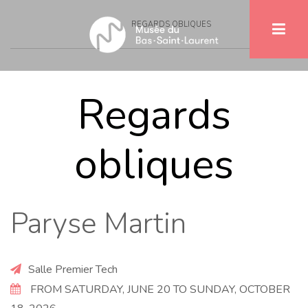
Breadcrumb
Skip
REGARDS OBLIQUES
to
main
content
Regards
obliques
Paryse Martin
Salle Premier Tech
FROM SATURDAY, JUNE 20 TO SUNDAY, OCTOBER