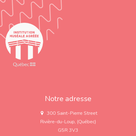
Notre adresse
300 Saint-Pierre Street
a
d
Rivière-du-Loup, (Québec)
d
r
G5R 3V3
e