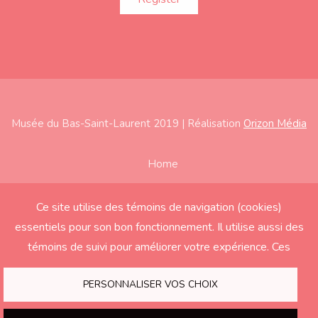
Musée du Bas-Saint-Laurent 2019 | Réalisation
Orizon Média
Subfooter
Home
About
Ce site utilise des témoins de navigation (cookies)
Exhibitions
essentiels pour son bon fonctionnement. Il utilise aussi des
Education
témoins de suivi pour améliorer votre expérience. Ces
derniers seront activés seulement si vous acceptez.
Support the Museum
PERSONNALISER VOS CHOIX
Contact us