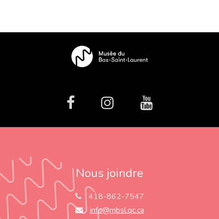
facebook
Instagram
Youtube
Nous joindre
418-862-7547
info@mbsl.qc.ca