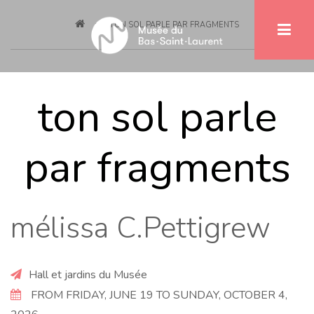
Breadcrumb
Skip
TON SOL PARLE PAR FRAGMENTS
to
main
content
ton sol parle
par fragments
mélissa C.Pettigrew
Hall et jardins du Musée
FROM FRIDAY, JUNE 19 TO SUNDAY, OCTOBER 4,