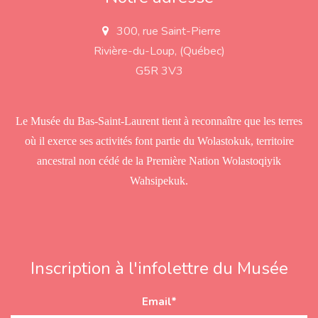
300, rue Saint-Pierre
a
d
Rivière-du-Loup, (Québec)
d
r
G5R 3V3
e
s
s
Le Musée du Bas-Saint-Laurent tient à reconnaître que les terres
où il exerce ses activités font partie du Wolastokuk, territoire
ancestral non cédé de la Première Nation Wolastoqiyik
Wahsipekuk.
Inscription à l'infolettre du Musée
Email
*