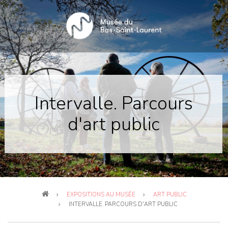
Aller
au
contenu
principal
Intervalle. Parcours
d'art public
Fil
EXPOSITIONS AU MUSÉE
ART PUBLIC
d'Ariane
INTERVALLE. PARCOURS D'ART PUBLIC