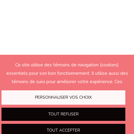
Ce site utilise des témoins de navigation (cookies)
essentiels pour son bon fonctionnement. Il utilise aussi des
témoins de suivi pour améliorer votre expérience. Ces
derniers seront activés seulement si vous acceptez.
PERSONNALISER VOS CHOIX
TOUT REFUSER
TOUT ACCEPTER
print