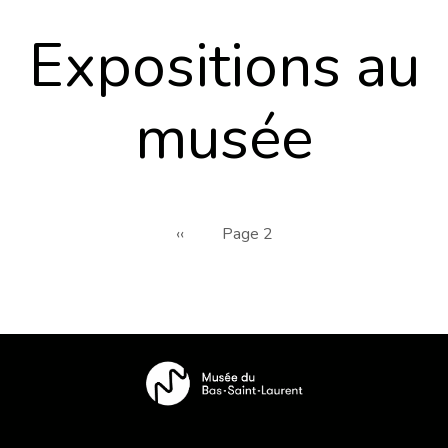
Expositions au
musée
Pagination
Page
‹‹
Page 2
précédente