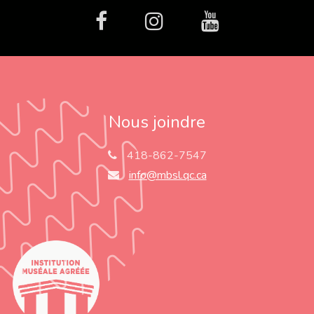
facebook
Instagram
Youtube
Nous joindre
418-862-7547
info@mbsl.qc.ca