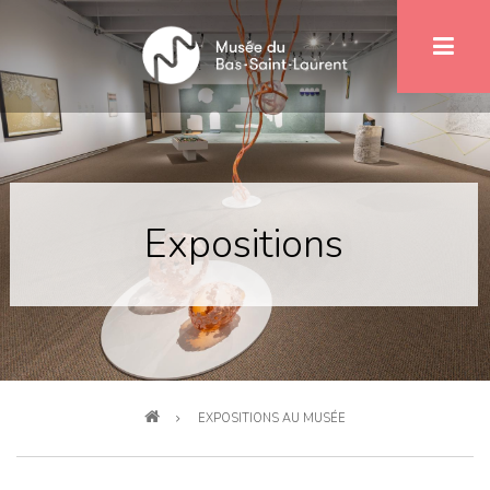
Aller
au
contenu
principal
Expositions
Fil
EXPOSITIONS AU MUSÉE
d'Ariane