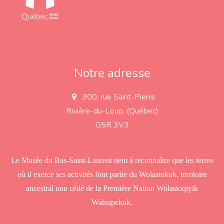
Notre adresse
300, rue Saint-Pierre
a
d
Rivière-du-Loup, (Québec)
d
r
G5R 3V3
e
s
s
Le Musée du Bas-Saint-Laurent tient à reconnaître que les terres
où il exerce ses activités font partie du Wolastokuk, territoire
ancestral non cédé de la Première Nation Wolastoqiyik
Wahsipekuk.