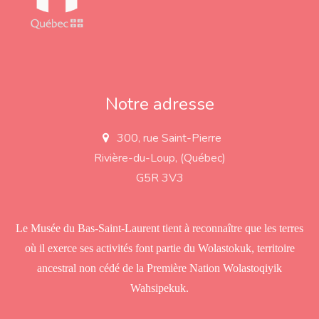
Notre adresse
300, rue Saint-Pierre
a
d
Rivière-du-Loup, (Québec)
d
r
G5R 3V3
e
s
s
Le Musée du Bas-Saint-Laurent tient à reconnaître que les terres
où il exerce ses activités font partie du Wolastokuk, territoire
ancestral non cédé de la Première Nation Wolastoqiyik
Wahsipekuk.