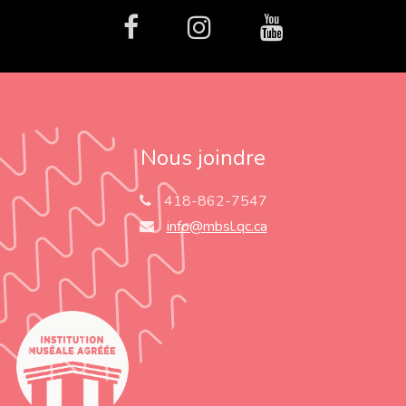
facebook
Instagram
Youtube
Nous joindre
418-862-7547
info@mbsl.qc.ca