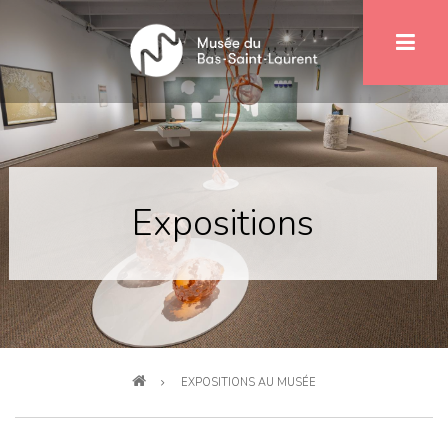
Aller
au
contenu
principal
Expositions
Fil
EXPOSITIONS AU MUSÉE
d'Ariane