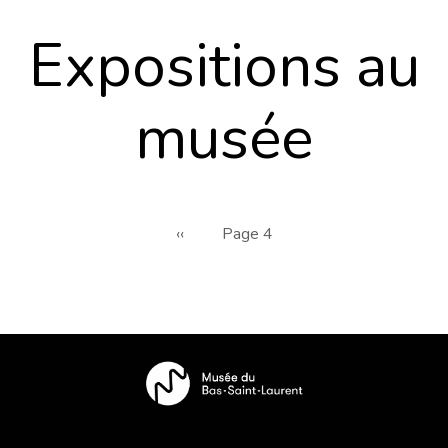
Expositions au
musée
Pagination
Page
‹‹
Page 4
précédente