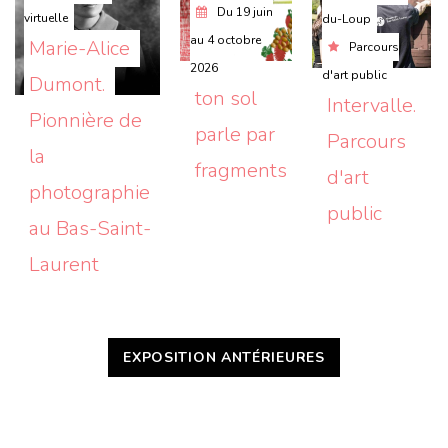
Du
19 juin
virtuelle
du-Loup
au
4 octobre
Marie-Alice 
Parcours
2026
d'art public
Dumont. 
ton sol 
Intervalle. 
Pionnière de 
parle par 
Parcours 
la 
fragments
d'art 
photographie 
public
au Bas-Saint-
Laurent
EXPOSITION ANTÉRIEURES