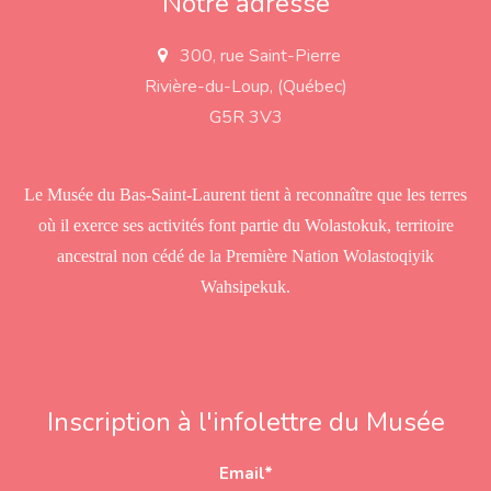
Notre adresse
300, rue Saint-Pierre
a
d
Rivière-du-Loup, (Québec)
d
r
G5R 3V3
e
s
s
Le Musée du Bas-Saint-Laurent tient à reconnaître que les terres
où il exerce ses activités font partie du Wolastokuk, territoire
ancestral non cédé de la Première Nation Wolastoqiyik
Wahsipekuk.
Inscription à l'infolettre du Musée
Email
*