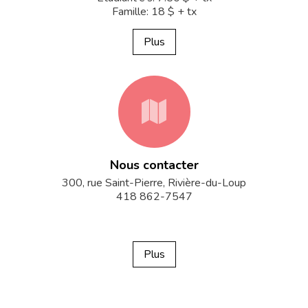
Famille: 18 $ + tx
Plus
fa-
Nous contacter
map
300, rue Saint-Pierre, Rivière-du-Loup
418 862-7547
Plus