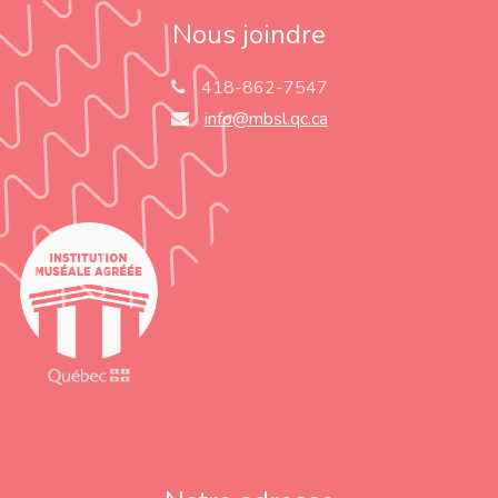
Nous joindre
418-862-7547
info@mbsl.qc.ca