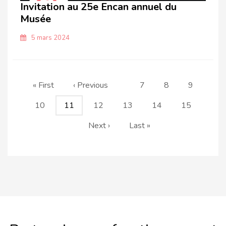
Invitation au 25e Encan annuel du
Musée
5 mars 2024
Pagination
Première
« First
Page
‹ Previous
Page
7
Page
8
Page
9
page
précédente
Page
10
Page
11
Page
12
Page
13
Page
14
Page
15
courante
Page
Next ›
Dernière
Last »
suivante
page