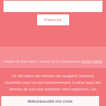
Musée du Bas-Saint-Laurent 2019 | Réalisation
Orizon Média
Subfooter
Accueil
Ce site utilise des témoins de navigation (cookies)
essentiels pour son bon fonctionnement. Il utilise aussi des
À propos
témoins de suivi pour améliorer votre expérience. Ces
Expositions
derniers seront activés seulement si vous acceptez.
Éducation
PERSONNALISER VOS CHOIX