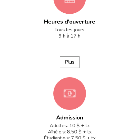
Heures d'ouverture
fa-
Tous les jours
9 h à 17 h
calendar
Plus
fa-
Admission
money
Adultes: 10 $ + tx
Aîné.e.s: 8.50 $ + tx
Étudiant·e·s: 7.50 $ + tx