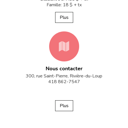
Famille: 18 $ + tx
Plus
fa-
Nous contacter
map
300, rue Saint-Pierre, Rivière-du-Loup
418 862-7547
Plus