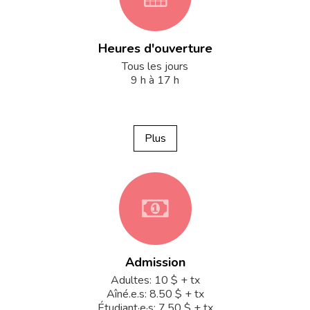
Heures d'ouverture
fa-
Tous les jours
9 h à 17 h
calendar
Plus
fa-
Admission
money
Adultes: 10 $ + tx
Aîné.e.s: 8.50 $ + tx
Étudiant·e·s: 7.50 $ + tx