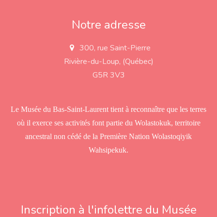
Notre adresse
300, rue Saint-Pierre
a
d
Rivière-du-Loup, (Québec)
d
r
G5R 3V3
e
s
s
Le Musée du Bas-Saint-Laurent tient à reconnaître que les terres
où il exerce ses activités font partie du Wolastokuk, territoire
ancestral non cédé de la Première Nation Wolastoqiyik
Wahsipekuk.
Inscription à l'infolettre du Musée