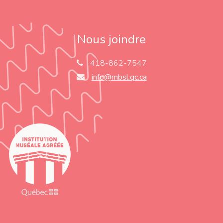
Nous joindre
418-862-7547
info@mbsl.qc.ca