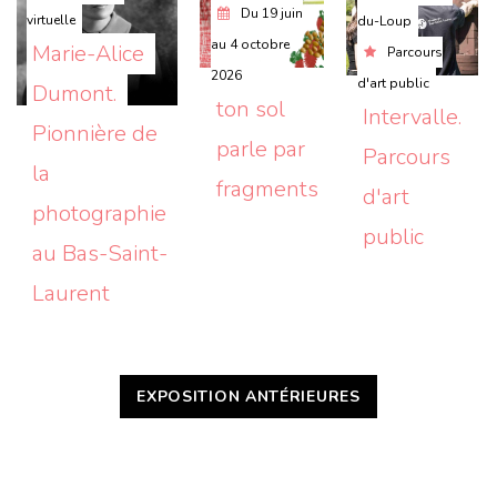
Du
19 juin
virtuelle
du-Loup
au
4 octobre
Marie-Alice 
Parcours
2026
d'art public
Dumont. 
ton sol 
Intervalle. 
Pionnière de 
parle par 
Parcours 
la 
fragments
d'art 
photographie 
public
au Bas-Saint-
Laurent
EXPOSITION ANTÉRIEURES