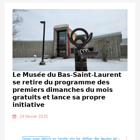
𝗟𝗲 𝗠𝘂𝘀𝗲́𝗲 𝗱𝘂 𝗕𝗮𝘀-𝗦𝗮𝗶𝗻𝘁-𝗟𝗮𝘂𝗿𝗲𝗻𝘁
𝘀𝗲 𝗿𝗲𝘁𝗶𝗿𝗲 𝗱𝘂 𝗽𝗿𝗼𝗴𝗿𝗮𝗺𝗺𝗲 𝗱𝗲𝘀
𝗽𝗿𝗲𝗺𝗶𝗲𝗿𝘀 𝗱𝗶𝗺𝗮𝗻𝗰𝗵𝗲𝘀 𝗱𝘂 𝗺𝗼𝗶𝘀
𝗴𝗿𝗮𝘁𝘂𝗶𝘁𝘀 𝗲𝘁 𝗹𝗮𝗻𝗰𝗲 𝘀𝗮 𝗽𝗿𝗼𝗽𝗿𝗲
𝗶𝗻𝗶𝘁𝗶𝗮𝘁𝗶𝘃𝗲
24 février 2025