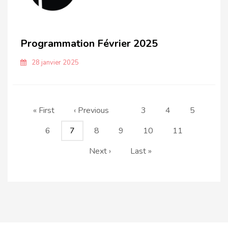
Programmation Février 2025
28 janvier 2025
Pagination
Première
« First
Page
‹ Previous
Page
3
Page
4
Page
5
page
précédente
Page
6
Page
7
Page
8
Page
9
Page
10
Page
11
courante
Page
Next ›
Dernière
Last »
suivante
page