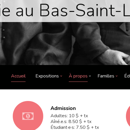
e au Bas-Saint-
Accueil
Expositions
À propos
Familles
Éd
Admission
fa-
Adultes: 10 $ + tx
Aîné.e.s: 8.50 $ + tx
Étudiant·e·s: 7.50 $ + tx