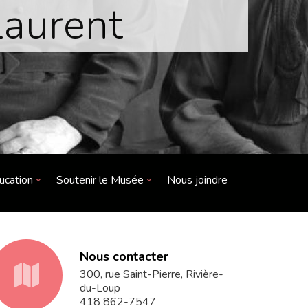
Laurent
ucation
Soutenir le Musée
Nous joindre
Nous contacter
fa-
300, rue Saint-Pierre, Rivière-
du-Loup
418 862-7547