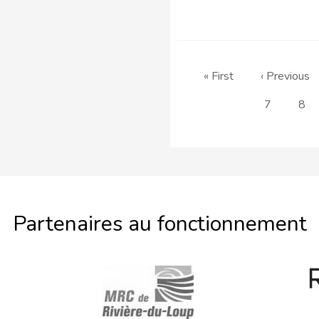
Pagination
Première
« First
Page
‹ Previous
page
précédente
Page
7
Pag
8
Partenaires au fonctionnement