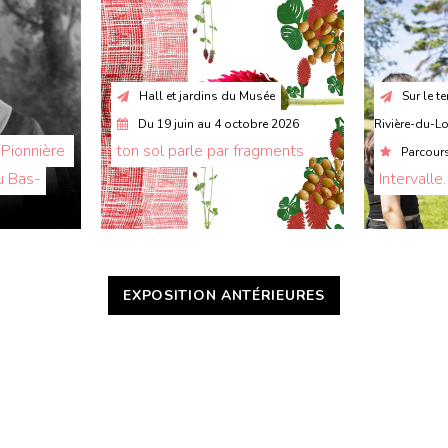
Hall et jardins du Musée
Sur le te
Du
19 juin
au
4 octobre 2026
Rivière-du-L
Pionnière 
ton sol parle par fragments
Parcours
u Bas-
Intervalle
EXPOSITION ANTÉRIEURES