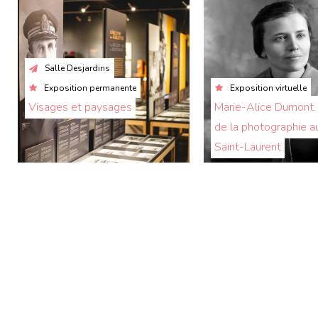
Salle Desjardins
Exposition permanente
Exposition virtuelle
Visages et paysages
Marie-Alice Dumont. 
de la photographie a
Saint-Laurent