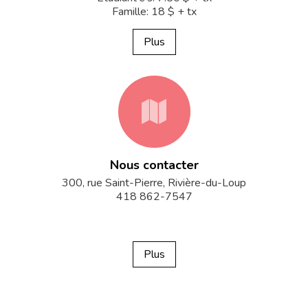
Famille: 18 $ + tx
Plus
fa-
Nous contacter
map
300, rue Saint-Pierre, Rivière-du-Loup
418 862-7547
Plus