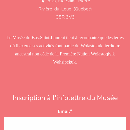
300, rue Saint-Pierre
a
d
Rivière-du-Loup, (Québec)
d
r
G5R 3V3
e
s
s
Le Musée du Bas-Saint-Laurent tient à reconnaître que les terres
où il exerce ses activités font partie du Wolastokuk, territoire
ancestral non cédé de la Première Nation Wolastoqiyik
Wahsipekuk.
Inscription à l'infolettre du Musée
Email
*