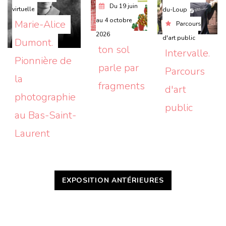
Du
19 juin
virtuelle
du-Loup
au
4 octobre
Marie-Alice 
Parcours
2026
d'art public
Dumont. 
ton sol 
Intervalle. 
Pionnière de 
parle par 
Parcours 
la 
fragments
d'art 
photographie 
public
au Bas-Saint-
Laurent
EXPOSITION ANTÉRIEURES