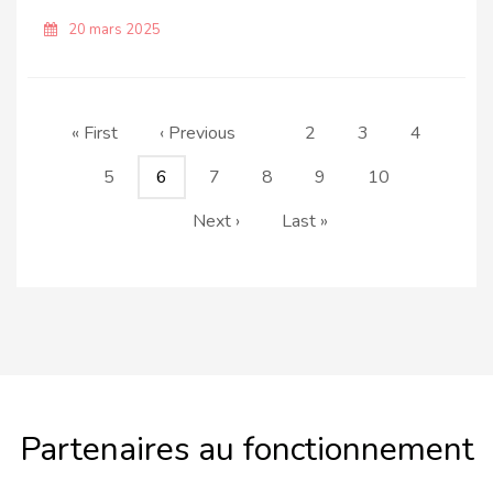
20 mars 2025
Pagination
Première
« First
Page
‹ Previous
Page
2
Page
3
Page
4
page
précédente
Page
5
Page
6
Page
7
Page
8
Page
9
Page
10
courante
Page
Next ›
Dernière
Last »
suivante
page
Partenaires au fonctionnement