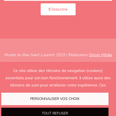
Musée du Bas-Saint-Laurent 2019 | Réalisation
Orizon Média
Subfooter
Accueil
Ce site utilise des témoins de navigation (cookies)
essentiels pour son bon fonctionnement. Il utilise aussi des
À propos
témoins de suivi pour améliorer votre expérience. Ces
Expositions
derniers seront activés seulement si vous acceptez.
Éducation
PERSONNALISER VOS CHOIX
Soutenir le Musée
TOUT REFUSER