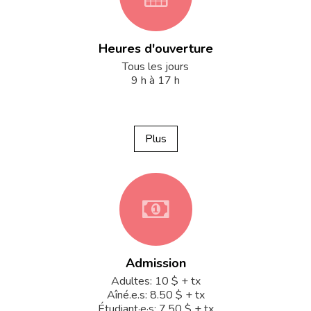
Heures d'ouverture
fa-
Tous les jours
9 h à 17 h
calendar
Plus
fa-
Admission
money
Adultes: 10 $ + tx
Aîné.e.s: 8.50 $ + tx
Étudiant·e·s: 7.50 $ + tx