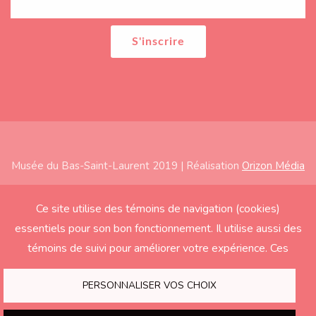
Musée du Bas-Saint-Laurent 2019 | Réalisation
Orizon Média
Subfooter
Accueil
Ce site utilise des témoins de navigation (cookies)
essentiels pour son bon fonctionnement. Il utilise aussi des
À propos
témoins de suivi pour améliorer votre expérience. Ces
Expositions
derniers seront activés seulement si vous acceptez.
Éducation
PERSONNALISER VOS CHOIX
Soutenir le Musée