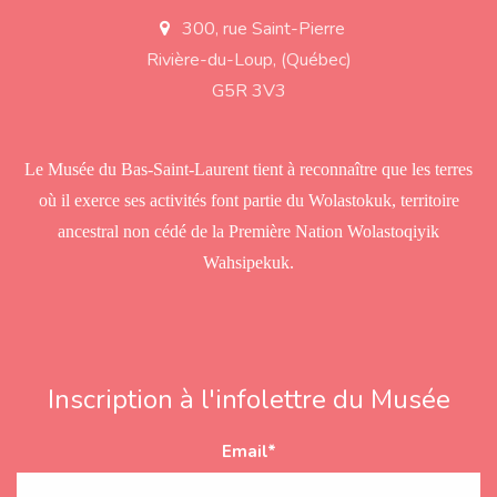
300, rue Saint-Pierre
a
d
Rivière-du-Loup, (Québec)
d
r
G5R 3V3
e
s
s
Le Musée du Bas-Saint-Laurent tient à reconnaître que les terres
où il exerce ses activités font partie du Wolastokuk, territoire
ancestral non cédé de la Première Nation Wolastoqiyik
Wahsipekuk.
Inscription à l'infolettre du Musée
Email
*