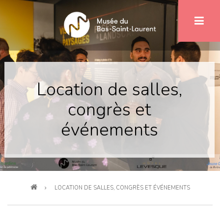
Aller
au
contenu
principal
Location de salles,
congrès et
événements
Fil
LOCATION DE SALLES, CONGRÈS ET ÉVÉNEMENTS
d'Ariane