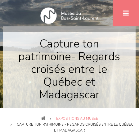
Aller
au
contenu
principal
Capture ton
patrimoine- Regards
croisés entre le
Québec et
Madagascar
Fil
EXPOSITIONS AU MUSÉE
d'Ariane
CAPTURE TON PATRIMOINE - REGARDS CROISÉS ENTRE LE QUÉBEC
ET MADAGASCAR