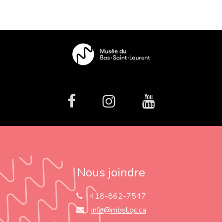
facebook
Instagram
Youtube
Nous joindre
418-862-7547
info@mbsl.qc.ca