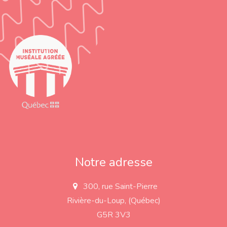
Notre adresse
300, rue Saint-Pierre
a
d
Rivière-du-Loup, (Québec)
d
r
G5R 3V3
e
s