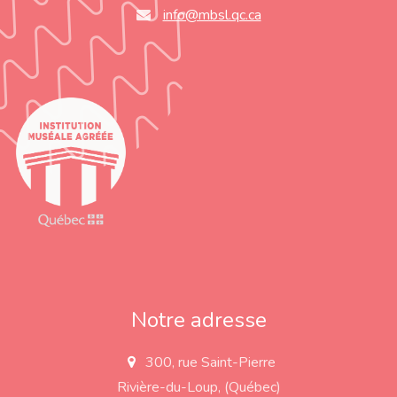
info@mbsl.qc.ca
Notre adresse
300, rue Saint-Pierre
a
d
Rivière-du-Loup, (Québec)
d