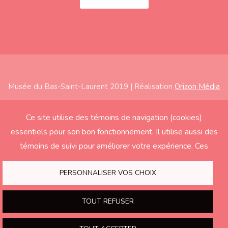
Musée du Bas-Saint-Laurent 2019 | Réalisation
Orizon Média
Subfooter
Accueil
Ce site utilise des témoins de navigation (cookies)
essentiels pour son bon fonctionnement. Il utilise aussi des
À propos
témoins de suivi pour améliorer votre expérience. Ces
Expositions
derniers seront activés seulement si vous acceptez.
Éducation
PERSONNALISER VOS CHOIX
Soutenir le Musée
TOUT REFUSER
Nous joindre