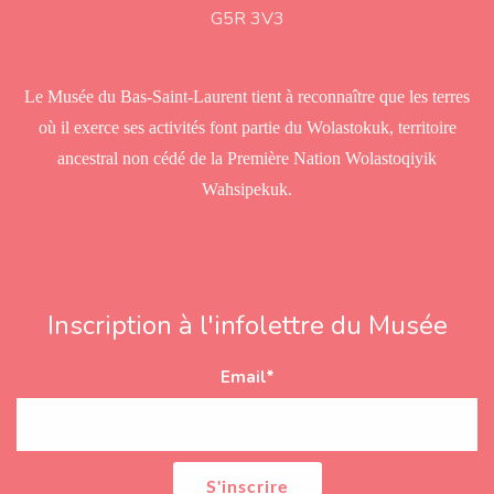
r
G5R 3V3
e
s
s
Le Musée du Bas-Saint-Laurent tient à reconnaître que les terres
où il exerce ses activités font partie du Wolastokuk, territoire
ancestral non cédé de la Première Nation Wolastoqiyik
Wahsipekuk.
Inscription à l'infolettre du Musée
Email
*