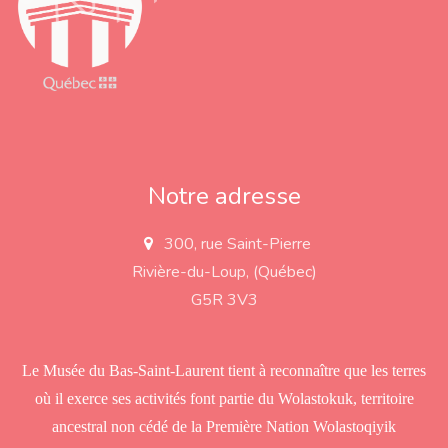
Notre adresse
300, rue Saint-Pierre
a
d
Rivière-du-Loup, (Québec)
d
r
G5R 3V3
e
s
s
Le Musée du Bas-Saint-Laurent tient à reconnaître que les terres
où il exerce ses activités font partie du Wolastokuk, territoire
ancestral non cédé de la Première Nation Wolastoqiyik