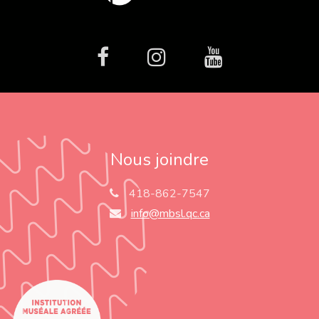
facebook
Instagram
Youtube
Nous joindre
418-862-7547
info@mbsl.qc.ca