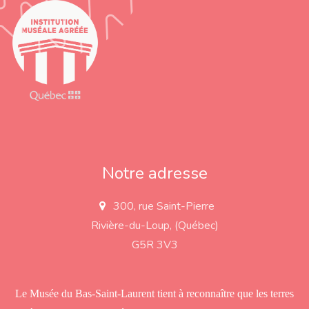
Notre adresse
300, rue Saint-Pierre
a
d
Rivière-du-Loup, (Québec)
d
r
G5R 3V3
e
s
s
Le Musée du Bas-Saint-Laurent tient à reconnaître que les terres