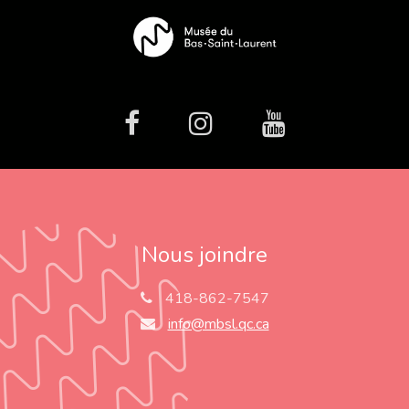
facebook
Instagram
Youtube
Nous joindre
418-862-7547
info@mbsl.qc.ca