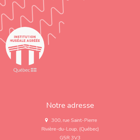
Notre adresse
300, rue Saint-Pierre
a
d
Rivière-du-Loup, (Québec)
d
r
G5R 3V3
e