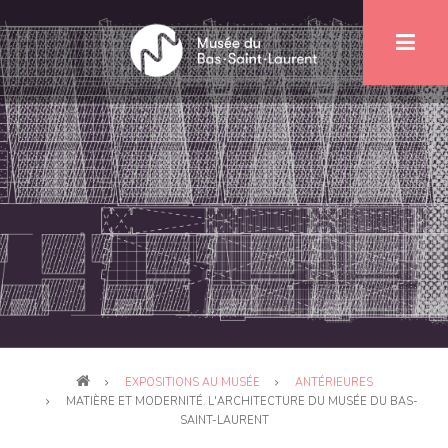
Aller
au
contenu
principal
Fil
EXPOSITIONS AU MUSÉE
ANTÉRIEURES
d'Ariane
MATIÈRE ET MODERNITÉ. L'ARCHITECTURE DU MUSÉE DU BAS-
SAINT-LAURENT