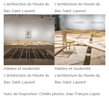
et
L'architecture du Musée du
et
L'architecture du Musée du
modernité.
Bas-Saint-Laurent
modernité.
Bas-Saint-Laurent
L'architecture
L'architecture
du
du
Musée
Musée
du
du
Bas-
Bas-
Saint-
Saint-
Laurent
Laurent
Matière
Matière et modernité.
Matière
Matière et modernité.
et
L'architecture du Musée du
et
L'architecture du Musée du
modernité.
Bas-Saint-Laurent
modernité.
Bas-Saint-Laurent
L'architecture
L'architecture
Vues de l'exposition. Crédits photos: Jean-François Lajoie
du
du
Musée
Musée