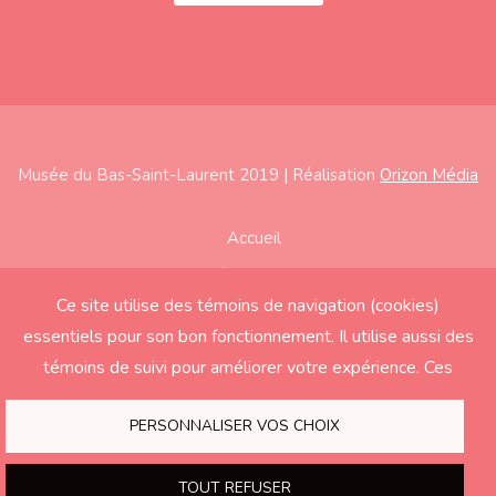
Musée du Bas-Saint-Laurent 2019 | Réalisation
Orizon Média
Subfooter
Accueil
À propos
Ce site utilise des témoins de navigation (cookies)
Expositions
essentiels pour son bon fonctionnement. Il utilise aussi des
Éducation
témoins de suivi pour améliorer votre expérience. Ces
derniers seront activés seulement si vous acceptez.
Soutenir le Musée
PERSONNALISER VOS CHOIX
Nous joindre
TOUT REFUSER