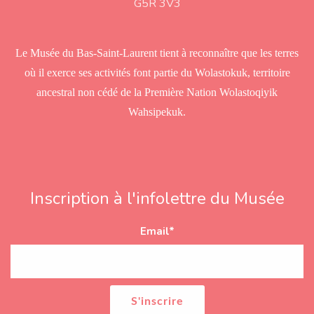
G5R 3V3
e
s
s
Le Musée du Bas-Saint-Laurent tient à reconnaître que les terres
où il exerce ses activités font partie du Wolastokuk, territoire
ancestral non cédé de la Première Nation Wolastoqiyik
Wahsipekuk.
Inscription à l'infolettre du Musée
Email
*