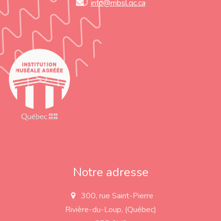
info@mbsl.qc.ca
Notre adresse
300, rue Saint-Pierre
a
d
Rivière-du-Loup, (Québec)
d
r