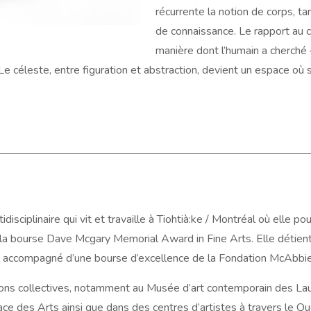
récurrente la notion de corps, 
de connaissance. Le rapport au co
manière dont l’humain a cherché 
e céleste, entre figuration et abstraction, devient un espace où 
isciplinaire qui vit et travaille à Tiohtià:ke / Montréal où elle p
 la bourse Dave Mcgary Memorial Award in Fine Arts. Elle détient
l accompagné d’une bourse d’excellence de la Fondation McAbbie
tions collectives, notamment au Musée d’art contemporain des Laur
 place des Arts ainsi que dans des centres d’artistes à travers le