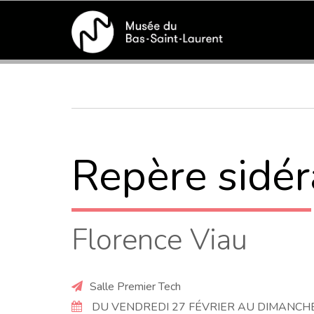
Aller
au
contenu
Fil
principal
d'Ariane
Repère sidér
Florence Viau
Salle Premier Tech
DU VENDREDI 27 FÉVRIER AU DIMANCHE 