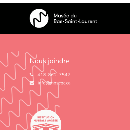
Nous joindre
418-862-7547
info@mbsl.qc.ca