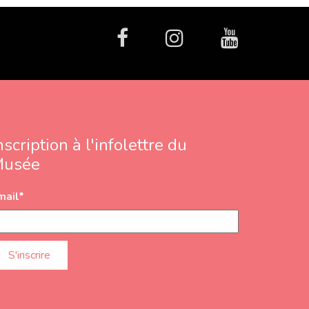
facebook
Instagram
Youtube
nscription à l'infolettre du
Musée
mail
*