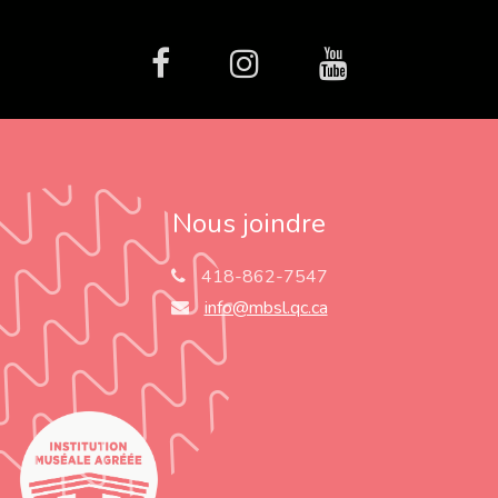
facebook
Instagram
Youtube
Nous joindre
418-862-7547
info@mbsl.qc.ca