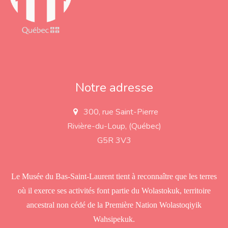
Notre adresse
300, rue Saint-Pierre
a
d
Rivière-du-Loup, (Québec)
d
r
G5R 3V3
e
s
s
Le Musée du Bas-Saint-Laurent tient à reconnaître que les terres
où il exerce ses activités font partie du Wolastokuk, territoire
ancestral non cédé de la Première Nation Wolastoqiyik
Wahsipekuk.