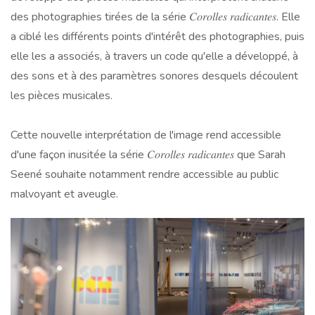
des photographies tirées de la série 𝐶𝑜𝑟𝑜𝑙𝑙𝑒𝑠 𝑟𝑎𝑑𝑖𝑐𝑎𝑛𝑡𝑒𝑠. Elle
a ciblé les différents points d'intérêt des photographies, puis
elle les a associés, à travers un code qu'elle a développé, à
des sons et à des paramètres sonores desquels découlent
les pièces musicales.
Cette nouvelle interprétation de l'image rend accessible
d'une façon inusitée la série 𝐶𝑜𝑟𝑜𝑙𝑙𝑒𝑠 𝑟𝑎𝑑𝑖𝑐𝑎𝑛𝑡𝑒𝑠 que Sarah
Seené souhaite notamment rendre accessible au public
malvoyant et aveugle.