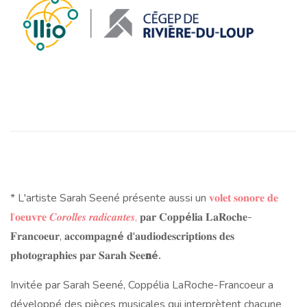
* L'artiste Sarah Seené présente aussi un
𝐯𝐨𝐥𝐞𝐭 𝐬𝐨𝐧𝐨𝐫𝐞 𝐝𝐞
𝐥’𝐨𝐞𝐮𝐯𝐫𝐞 𝑪𝒐𝒓𝒐𝒍𝒍𝒆𝒔 𝒓𝒂𝒅𝒊𝒄𝒂𝒏𝒕𝒆𝒔,
𝐩𝐚𝐫 𝐂𝐨𝐩𝐩
é
𝐥𝐢𝐚 𝐋𝐚𝐑𝐨𝐜𝐡𝐞-
𝐅𝐫𝐚𝐧𝐜𝐨𝐞𝐮𝐫, 𝐚𝐜𝐜𝐨𝐦𝐩𝐚𝐠𝐧
é
𝐝'𝐚𝐮𝐝𝐢𝐨𝐝𝐞𝐬𝐜𝐫𝐢𝐩𝐭𝐢𝐨𝐧𝐬 𝐝𝐞𝐬
𝐩𝐡𝐨𝐭𝐨𝐠𝐫𝐚𝐩𝐡𝐢𝐞𝐬 𝐩𝐚𝐫 𝐒𝐚𝐫𝐚𝐡 𝐒𝐞𝐞
𝐧é.
Invitée par Sarah Seené, Coppélia LaRoche-Francoeur a
développé des pièces musicales qui interprètent chacune