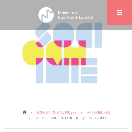
Aller
au
contenu
principal
Fil
EXPOSITIONS AU MUSÉE
ANTÉRIEURES
d'Ariane
SOCIOCHIMIE. L'INTANGIBLE QUI NOUS RELIE