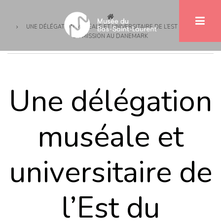
Fil
Aller
au
d'Ariane
UNE DÉLÉGATION MUSÉALE ET UNIVERSITAIRE DE L’EST DU QUÉBEC
contenu
EN MISSION AU DANEMARK
principal
Une délégation
muséale et
universitaire de
l’Est du