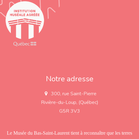
Notre adresse
300, rue Saint-Pierre
a
d
Rivière-du-Loup, (Québec)
d
r
G5R 3V3
e
s
s
Le Musée du Bas-Saint-Laurent tient à reconnaître que les terres