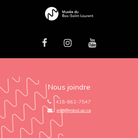
facebook
Instagram
Youtube
Nous joindre
418-862-7547
info@mbsl.qc.ca